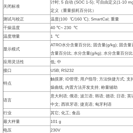
计时; 5 自动 (SOC 1-5); 可自由定义(1-10 mg/
关闭标准
定义（重量损耗百分比）
测试与校正
温度(100
℃
/160
℃
); SmartCal; 重量
干燥温度
40 ℃~ 230
℃
温度增量
1
℃
ATRO水分含量百分比; 固含量(g/kg); 固含量百
显示模式
含量百分比; 水分含量(g/kg); 水分含量百分比
应用灵活性
低; 中
接口
USB; RS232
触摸屏; ID管理; 用户指导; 方法快捷方式; 
特点
燥曲线; 内置方法开发支持; 称量辅助
意大利语; 俄语; 波兰语; 韩语; 德语; 日语; 英
语言
中文; 西班牙语; 捷克语; 匈牙利语
行业
其它; 化工; 食品
最大秤量
101 g
电压
230V