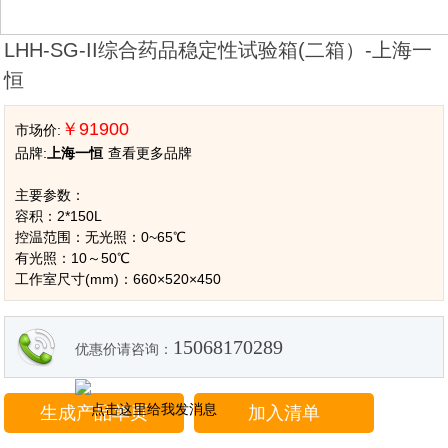
LHH-SG-II综合药品稳定性试验箱(二箱）-上海一
恒
￥91900
市场价:
品牌:
上海一恒
查看更多品牌
主要参数：
容积：2*150L
控温范围：无光照：0~65℃
有光照：10～50℃
工作室尺寸(mm)：660×520×450
15068170289
优惠价请咨询：
生成产品单页
加入清单