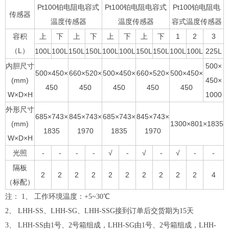
Pt100铂电阻电容式
Pt100铂电阻电容式
Pt100铂电阻电
传感器
温度传感器
温度传感器
容式温度传感器
容积
上
下
上
下
上
下
上
下
1
2
3
（L）
100L
100L
150L
150L
100L
100L
150L
150L
100L
100L
225L
内胆尺寸
500×
500×450×
660×520×
500×450×
660×520×
500×450×
(mm)
450×
450
450
450
450
450
W×D×H
1000
外形尺寸
685×743×
845×743×
685×743×
845×743×
(mm)
1300×801×1835
1835
1970
1835
1970
W×D×H
光照
-
-
-
-
√
-
√
-
√
-
-
隔板
2
2
2
2
2
2
2
2
2
2
4
（标配）
注： 1、 工作环境温度：+5~30℃
2、 LHH-SS、LHH-SG、LHH-SSG接到订单后交货期为15天
3、 LHH-SS由1号、2号箱组成，LHH-SG由1号、2号箱组成，LHH-