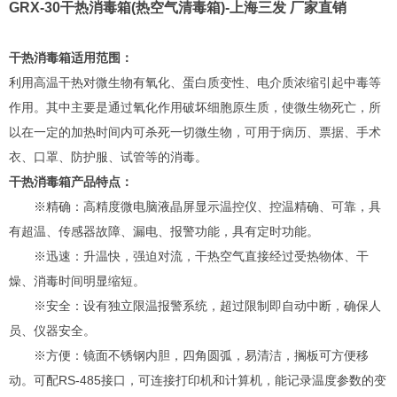
GRX-30干热消毒箱(热空气清毒箱)-上海三发 厂家直销
干热消毒箱适用范围：
利用高温干热对微生物有氧化、蛋白质变性、电介质浓缩引起中毒等
作用。其中主要是通过氧化作用破坏细胞原生质，使微生物死亡，所
以在一定的加热时间内可杀死一切微生物，可用于病历、票据、手术
衣、口罩、防护服、试管等的消毒。
干热消毒箱产品特点：
※精确：高精度微电脑液晶屏显示温控仪、控温精确、可靠，具
有超温、传感器故障、漏电、报警功能，具有定时功能。
※迅速：升温快，强迫对流，干热空气直接经过受热物体、干
燥、消毒时间明显缩短。
※安全：设有独立限温报警系统，超过限制即自动中断，确保人
员、仪器安全。
※方便：镜面不锈钢内胆，四角圆弧，易清洁，搁板可方便移
动。可配RS-485接口，可连接打印机和计算机，能记录温度参数的变