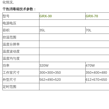
化情况。
干热消毒箱技术参数：
型号
GRX-30
GRX-70
电源电压
容积
35L
70L
控温范围
温度分辨率
温度波动度
温度均匀度
功率
320W
470W
工作室尺寸
300×300×350
350×400×480
外型尺寸
562×490×520
612×670×650
定时范围